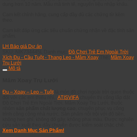
dụng hơn 10 năm. Mẫu mã tinh tế, nguyên liệu nhập khẩu.
Cam kết chính hãng, cung cấp đầy đủ các chứng từ kèm
theo.
Cam kết đáp ứng các tiêu chuẩn chứng nhận về đặc tính sản
phẩm.
LH Báo giá Dự án
SKU:
NIK734445L
Danh mục:
Đồ Chơi Trẻ Em Ngoài Trời
,
Xích Đu - Cầu Tuột - Thang Leo - Mâm Xoay
Thẻ:
Mâm Xoay
Trụ Lưới
Mô tả
Mâm Xoay Trụ Lưới
Đu – Xoay – Leo – Tuột
là món đồ chơi ngoài trời quen thuộc
đối với các em thiếu nhi.
ATISVIFA
chuyên thi công lắp đặt
Đồ Chơi Trẻ Em Ngoài Trời. Mâm Xoay Trụ Lưới, thuộc
nhóm
sản phẩm chất lượng cao
, chuyên phục vụ công
trình công cộng nhà nước. Sản phẩm nỗi trội với độ bền,
không hen ghỉ, không đổ gãy, không phai màu. Được nghiên
cứu sản xuất theo dây chuyền được kiểm soát chặc chẽ.
Xem Danh Mục Sản Phẩm!