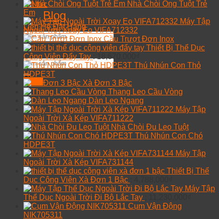
Nhà Chòi Ống Tuột Trẻ
Tin tức
Em
Blog
Máy Tập
Liên Hệ Đặt Hàng
Ngoài Trời Xoay Eo VIFA712332
Tìm
Cầu Trượt Đơn Inox
kiếm:
Thiết Bị Thể Dục
Công Viên Đẩy Tay
:
18,670,000
₫
Tìm
Thú Nhún Con Thỏ
kiếm:
HDPE3T
Menu
Xà Đơn 3 Bậc
Thang Leo Cầu Vòng
Dàn Leo Ngang
Máy Tập
Ngoài Trời Xà Kép VIFA711222
Nhà Chòi Đu Leo Tuột
Thú Nhún Con Chó
HDPE3T
Máy Tập
Ngoài Trời Xà Kép VIFA731144
Thiết Bị Thể
Dục Công Viên Xà Đơn 1 Bậc
:
4,788,000
₫
Máy Tập
Thể Dục Ngoài Trời Đi Bộ Lắc Tay
:
11,230,000
₫
Cụm Vận Động
NIK705311