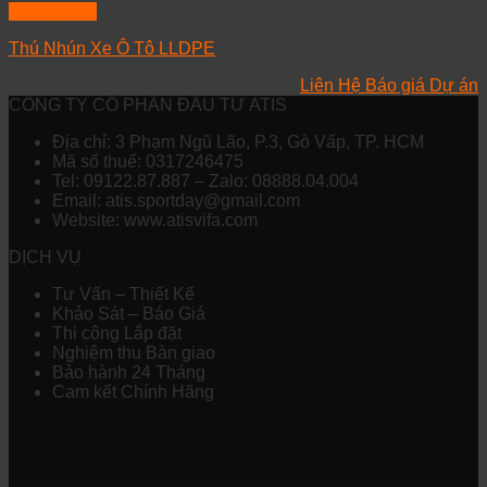
Quick View
Thú Nhún Xe Ô Tô LLDPE
Liên Hệ Báo giá Dự án
CÔNG TY CỔ PHẦN ĐẦU TƯ ATIS
Địa chỉ: 3 Phạm Ngũ Lão, P.3, Gò Vấp, TP. HCM
Mã số thuế: 0317246475
Tel: 09122.87.887 – Zalo: 08888.04.004
Email: atis.sportday@gmail.com
Website: www.atisvifa.com
DỊCH VỤ
Tư Vấn – Thiết Kế
Khảo Sát – Báo Giá
Thi công Lắp đặt
Nghiệm thu Bàn giao
Bảo hành 24 Tháng
Cam kết Chính Hãng