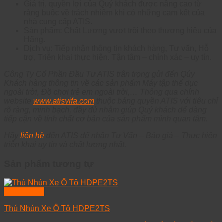
Giá trị, quyền lợi của Quý khách được nâng cao từ
ràng buộc về trách nhiệm khi có những cam kết của
nhà cung cấp ATIS.
Sản phẩm: Chất Lượng vượt trội theo thương hiệu của
Hãng.
Dịch vụ: Tiếp nhận thông tin khách hàng, Tư vấn, Hỗ
trợ, Triễn khai thực hiện. Tận tâm – chính xác – uy tín.
Công Ty Cổ Phần Đầu Tư ATIS trân trọng gửi đến Qúy
Khách hàng thông tin về các sản phẩm Máy tập thể dục
ngoài trời, Đồ chơi trẻ em ngoài trời,… Thông qua chính
website
www.atisvifa.com
thuộc bảng quyền ATIS với tiêu chỉ
rõ ràng, minh bạch, đầy đủ nhằm giúp Quý khách dể dàng
tiếp cận về tính chất cơ bản của sản phẩm mình quan tâm.
Hãy
liên hệ
đến ATIS để nhận Tư Vấn – Báo giá – Thực hiện
triễn khai uy tín và chất lượng nhất.
Sản phẩm tương tự
Quick View
Thú Nhún Xe Ô Tô HDPE2TS