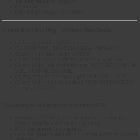
Tải trọng tối đa: 40 kg/người.
Độ tuổi: 4+
Diện tích phù hợp: 4.5 x 4.5 (m).
Chứng Nhận Đáp Ứng – Phù Hợp Tiêu Chuẩn:
Chứng nhận đăng ký Nhãn hiệu.
ISO 9001-2015, ISO 45001-2018.&14001-2015.
Chứng nhận nhún mạ kẽm ASTM.
Chứng nhận tiêu Chuẩn sản Xuất TCCS 01-2016.
Chứng nhận Thôi nhiêm độc sơn TCVN 6238-3 05-19-
2021, TCVN 6238-3 -2011.
Chứng nhận An toàn sử dụng TCVN 6238-1-2017.
Chứng nhận Phù hợp sử dụng TCVN 6238-4A-2017.
Cung cấp CO/CQ
Các chứng từ đi kèm khi mua hàng tại ATIS:
Bảng báo giá ATIS (Là cơ sở nghiệm thu hàng hóa
trong trường hợp không lập hợp đồng).
Biên bản giao nhận hàng hóa.
Giấy chứng nhận xuất xứ, giấy chứng nhận chất lượng