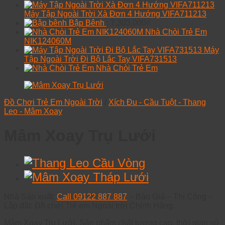
Máy Tập Ngoài Trời Xà Đơn 4 Hướng VIFA711213
Bập Bênh
:
7,303,000
₫
Nhà Chòi Trẻ Em
NIK124060M
Máy
Tập Ngoài Trời Đi Bộ Lắc Tay VIFA731513
Nhà Chòi Trẻ Em
Đồ Chơi Trẻ Em Ngoài Trời
/
Xích Đu - Cầu Tuột - Thang
Leo - Mâm Xoay
Mâm Xoay Trụ Lưới
Nhà Sản xuất:
Call 09122 887 887
– Báo Giá – Thi Công –
Lắp đặt: Đồ chơi Trẻ em Ngoài trời Chính Hãng.
Mâm Xoay Trụ Lưới, Sản phẩm chất lượng cao, thời gian sử