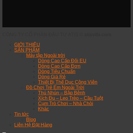
CÔNG TY CỔ PHẦN ĐẦU TƯ ATIS ©
atisvifa.com
GIỚI THIỆU
SẢN PHẨM
Máy tập Ngoài trời
Dòng Cao Cấp Đôi EU
Dòng Cao Cấp Đơn
Dòng Tiêu Chuẩn
Dòng Giá Rẻ
Thiết Bị Thể Dục Công Viên
Đồ Chơi Trẻ Em Ngoài Trời
Thú Nhún – Bập Bênh
Xích Đu – Leo Trèo – Cầu Tuột
Cụm Trò Chơi – Nhà Chòi
Khác
Tin tức
Blog
Liên Hệ Đặt Hàng