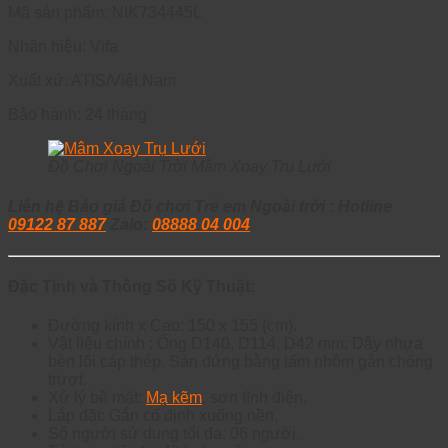
Mã sản phẩm: NIK734445L
Nhãn hiệu: Vifa
Xuất xứ: ATIS/Việt Nam
Bảo hành: 24 tháng
Đồ Chơi Ngoài Trời Mâm Xoay Trụ Lưới
Liên hệ Báo giá Đồ chơi Trẻ em Ngoài trời : Hotline
09122 87 887
Zalo:
08888 04 004
Đặc Tính và Thông Số Kỹ Thuật:
Đường kính x Cao: 150 x 155 (cm).
Vật liệu chính : Ống D140, D114, D42 mm; Dây nhựa
bện lõi cáp thép. Sàn đứng bằng tấm nhôm gân chống
trượt.
Xử lý bề mặt:
Mạ kẽm
, sơn tĩnh điện.
Lắp đặt: Gắn cố định xuống nền.
Số người sử dụng tối đa: 06 người.