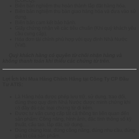
(CO/CQ).
Biên bản nghiệm thu hoàn thành lắp đặt hàng hóa.
Biên bản nghiệm thu bàn giao hàng hóa và đưa vào sử
dụng.
Biên bản cam kết bảo hành.
Giấy chứng nhận về các tiêu chuẩn (Khi quý khách yêu
cầu cung cấp).
Hóa đơn tài chính phù hợp với quy định Nhà Nước
(Vat).
Quý khách hàng có quyền từ chối nhận hàng và
không thanh toán khi thiếu các chứng từ trên.
Lợi Ích khi Mua Hàng Chính Hãng tại Công Ty CP Đầu
Tư ATIS:
Là Hàng hóa được phép lưu trữ, sử dụng, trao đổi,
đúng theo quy định Nhà Nước được minh chứng khi
có đầy đủ các loại chứng từ đi kèm.
Được tư vấn cung cấp tất cả thông tin liên quan đến
sản phẩm: Công năng, hình ảnh, đặc tính thông số kỹ
thuật, cấu tạo, lắp đặt, sử dụng,…
Đúng chủng loại, đúng công năng, đúng nhu cầu, đúng
giá trị của sản phẩm.