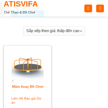
ATISVIFA
Skip
to
Thể Thao & Đồ Chơi
content
Mâm Xoay Đồ Chơi
Liên Hệ Báo giá Dự
án