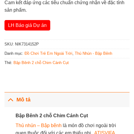
Cam kết đáp ứng các tiêu chuẩn chứng nhận về đặc tính
sản phẩm.
LH Báo giá Dự án
SKU:
NIK7314152P
Danh mục:
Đồ Chơi Trẻ Em Ngoài Trời
,
Thú Nhún - Bập Bênh
Thẻ:
Bập Bênh 2 chỗ Chim Cánh Cụt
Mô tả
Bập Bênh 2 chỗ Chim Cánh Cụt
Thú nhún – Bập bênh
là món đồ chơi ngoài trời
quen thuộc đối với các em thiếu nhi.
ATISVIFA