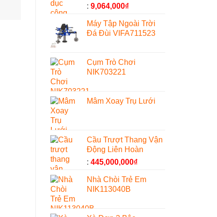
:
9,064,000
₫
Máy Tập Ngoài Trời
Đá Đùi VIFA711523
Cụm Trò Chơi
NIK703221
Mâm Xoay Trụ Lưới
Cầu Trượt Thang Vận
Động Liên Hoàn
:
445,000,000
₫
Nhà Chòi Trẻ Em
NIK113040B