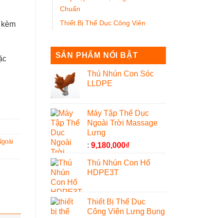
Chuẩn
Thiết Bị Thể Dục Công Viên
ụ kèm
SẢN PHẨM NỔI BẬT
ặc
Thú Nhún Con Sóc
LLDPE
Máy Tập Thể Dục
Ngoài Trời Massage
Lưng
goài
:
9,180,000
₫
Thú Nhún Con Hổ
HDPE3T
Thiết Bị Thể Dục
Công Viên Lưng Bụng