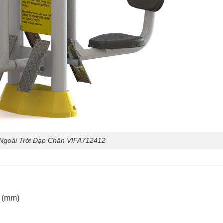
Ngoài Trời Đạp Chân VIFA712412
… (mm)