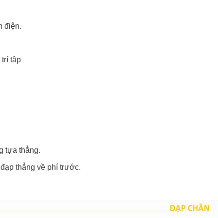
h điện.
trí tập
g tựa thẳng.
đạp thẳng về phí trước.