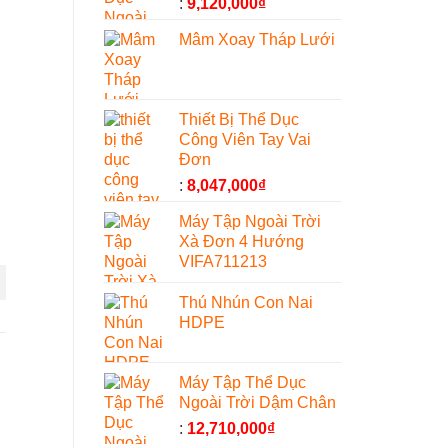
:
9,120,000
₫
Mâm Xoay Tháp Lưới
Thiết Bị Thể Dục
Công Viên Tay Vai
Đơn
:
8,047,000
₫
Máy Tập Ngoài Trời
Xà Đơn 4 Hướng
VIFA711213
Thú Nhún Con Nai
HDPE
Máy Tập Thể Dục
Ngoài Trời Dậm Chân
:
12,710,000
₫