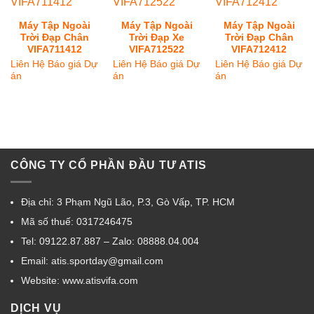
Máy Tập Ngoài
Máy Tập Ngoài
Máy Tập Ngoài
Trời Đạp Chân
Trời Đạp Xe
Trời Đạp Chân
VIFA711412
VIFA712522
VIFA712412
Liên Hệ Báo giá Dự
Liên Hệ Báo giá Dự
Liên Hệ Báo giá Dự
án
án
án
CÔNG TY CỔ PHẦN ĐẦU TƯ ATIS
Địa chỉ: 3 Phạm Ngũ Lão, P.3, Gò Vấp, TP. HCM
Mã số thuế: 0317246475
Tel: 09122.87.887 – Zalo: 08888.04.004
Email: atis.sportday@gmail.com
Website: www.atisvifa.com
DỊCH VỤ